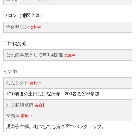
サロン（地区全体）
全体サロン
実施中
三世代交流
公民館事業として年1回開催
実施中
その他
なんとの日
実施中
7/10前後の土日に別院清掃 200名ほどが参加
別院花壇整備
実施中
左義長
実施中
児童会主催。地づ協でも資金面でバックアップ。