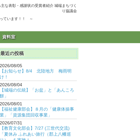
る主な表彰・感謝状の受賞者紹介 城端まちづく
り協議会
ながっています！！ ～
資料室
最近の投稿
2026/08/05
【お知らせ】8/4 北陸地方 梅雨明
け！
2026/08/04
【城端の伝統】「お盆」と「あんころ
餅」
2026/08/01
【福祉健康部会】８月の「健康体操事
業」「資源集団回収事業」
2026/07/31
【教育文化部会】7/27 (三世代交流)
「夏休み ふれあい旅行（郡上八幡巡
り）」を実施！