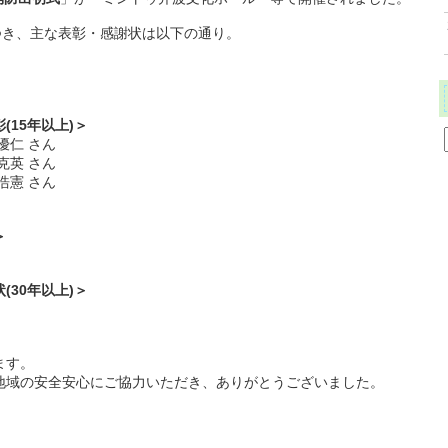
つき、主な表彰・感謝状は以下の通り。
15年以上)＞
仁 さん
英 さん
憲 さん
＞
30年以上)＞
ます。
域の安全安心にご協力いただき、ありがとうございました。