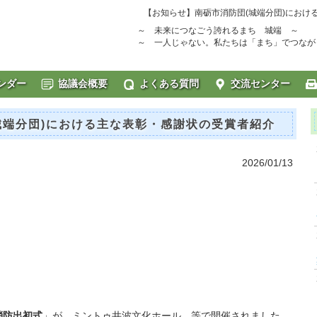
【お知らせ】南砺市消防団(城端分団)におけ
～ 未来につなごう誇れるまち 城端 ～
～ 一人じゃない。私たちは「まち」でつ
ンダー
協議会概要
よくある質問
交流センター
城端分団)における主な表彰・感謝状の受賞者紹介
2026/01/13
消防出初式
」が ミントゥ井波文化ホール 等で開催されました。