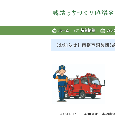
ホーム
新着情報
カレ
【お知らせ】南砺市消防団(
１月10日(土)、「
令和８年 南砺市