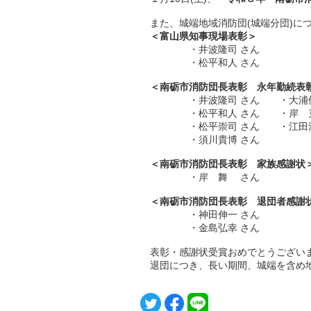
また、城端地域消防団(城端分団)に
＜富山県知事現場表彰＞
・井波隆司 さん
・松平和人 さん
＜南砺市消防団長表彰 永年勤続表彰(
・井波隆司 さん ・大浦優
・松平和人 さん ・岸 克
・松平崇司 さん ・江田浩
・須川貴博 さん
＜南砺市消防団長表彰 家族感謝状
・岸 舞 さん
＜南砺市消防団長表彰 退団者感謝状(
・神田伸一 さん
・金島弘幸 さん
表彰・感謝状受賞おめでとうござい
退団につき、長い期間、城端を含め地